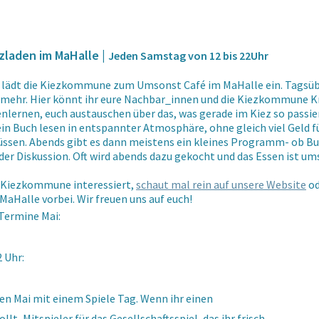
zladen im MaHalle |
Jeden Samstag von 12 bis 22Uhr
lädt die Kiezkommune zum Umsonst Café im MaHalle ein. Tagsübe
d mehr. Hier könnt ihr eure Nachbar_innen und die Kiezkommune 
lernen, euch austauschen über das, was gerade im Kiez so passie
in Buch lesen in entspannter Atmosphäre, ohne gleich viel Geld f
ssen. Abends gibt es dann meistens ein kleines Programm- ob
Bu
der Diskussion. Oft wird abends dazu gekocht und das Essen ist u
ie Kiezkommune interessiert,
schaut mal rein auf unsere Website
od
MaHalle vorbei. Wir freuen uns auf euch!
ermine Mai:
2 Uhr:
den Mai mit einem Spiele Tag. Wenn ihr einen
lt, Mitspieler für das Gesellschaftsspiel, das ihr frisch