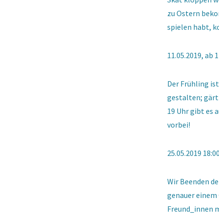
zu Ostern bek
spielen habt, k
11.05.2019, ab 
Der Frühling i
gestalten; gärt
19 Uhr gibt es
vorbei!
25.05.2019 18:0
Wir Beenden de
genauer einem 
Freund_innen m