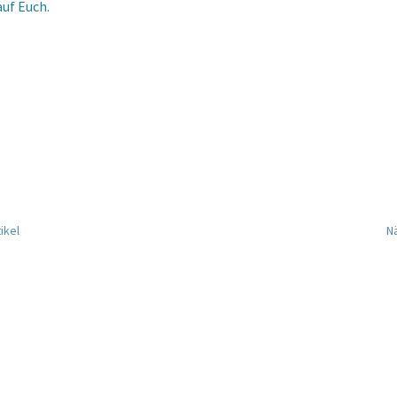
auf Euch.
ikel
Nä