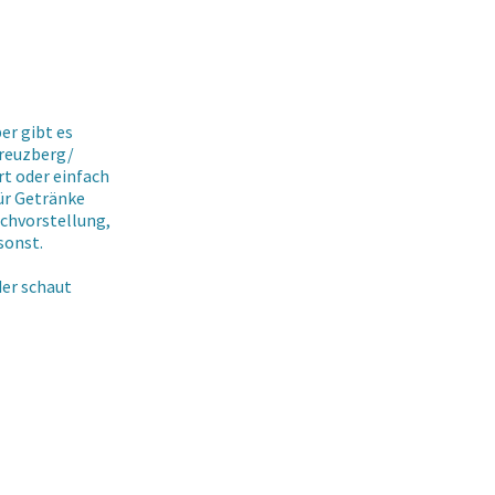
r gibt es
Kreuzberg/
rt oder einfach
ür Getränke
chvorstellung,
msonst.
er schaut