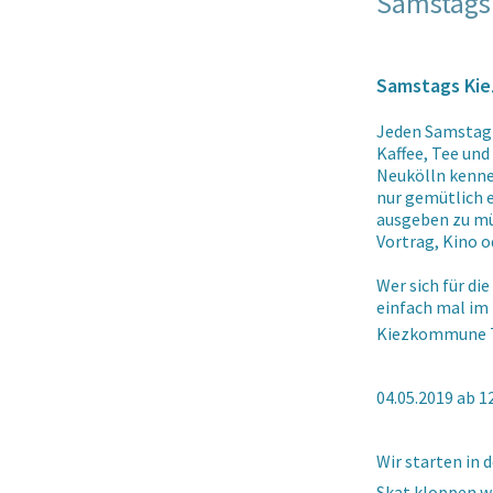
Samstags
Samstags Kie
Jeden Samstag 
Kaffee, Tee un
Neukölln kennen
nur gemütlich e
ausgeben zu
mü
Vortrag, Kino o
Wer sich für d
einfach mal im 
Kiezkommune T
04.05.2019 ab 1
Wir starten in 
Skat kloppen wol